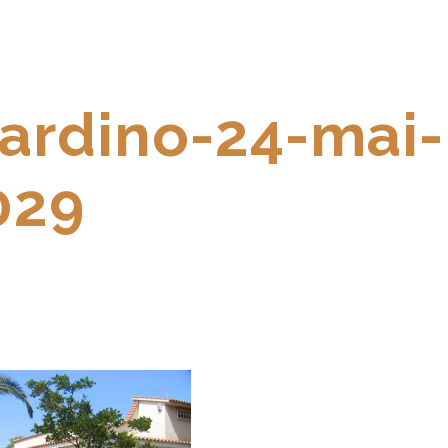
iardino-24-mai-
029