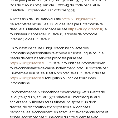
protégées par la loi n° 78-87 du 6 janvier 1978, la loi n° 2004-
801 du 6 août 2004, l’article L. 226-13 du Code pénal et la
Directive Européenne du 24 octobre 1995.
A l’occasion de l’utilisation du site
https://ludgidracon.fr
,
peuvent êtres recueillies : l’URL des liens par l’intermédiaire
desquels l’utilisateur a accédé au site
https://ludgidracon.fr
, le
fournisseur d’accès de l’utilisateur, l’adresse de protocole
Internet (IP) de l’utilisateur.
En tout état de cause Ludgi Dracon ne collecte des
informations personnelles relatives à l’utilisateur que pour le
besoin de certains services proposés par le site
https://ludgidracon.fr
. L’utilisateur fournit ces informations en
toute connaissance de cause, notamment lorsqu’il procède par
lui-même à leur saisie. Il est alors précisé à l’utilisateur du site
https://ludgidracon.fr
l’obligation ou non de fournir ces
informations.
Conformément aux dispositions des articles 38 et suivants de
la loi 78-17 du 6 janvier 1978 relative à l’informatique, aux
fichiers et aux libertés, tout utilisateur dispose d’un droit
d’accès, de rectification et d’opposition aux données
personnelles le concernant, en effectuant sa demande écrite et
signée, accompagnée d’une copie du titre d’identité avec