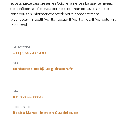
substantielle des présentes CGU, et à ne pas baisser le niveau
de confidentialité de vos données de manière substantielle
sans vous en informer et obtenir votre consentement.
[/vc_column_text][/vc_tta_section][/vc_tta_tour][/vc_column]
[/vc_row]
Télephone
+33 (0)6 87 47 14 93
Mail
contactez.moi@ludgidracon.fr
SIRET
831 050 885 00043
Localisation
Basé à Marseille et en Guadeloupe