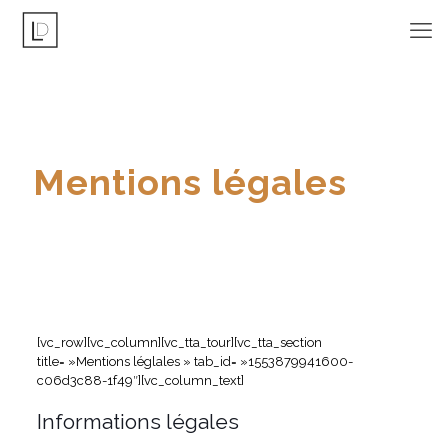
Mentions légales
[vc_row][vc_column][vc_tta_tour][vc_tta_section
title= »Mentions léglales » tab_id= »1553879941600-
c06d3c88-1f49″][vc_column_text]
Informations légales