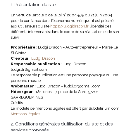
1. Présentation du site.
En vertu de l’article 6 de la loi n° 2004-575 du 21 juin 2004
pour la confiance dans l’économie numérique, il est précisé
aux utilisateurs du site
https://ludgidracon.fr
l’identité des
différents intervenants dans le cadre de sa réalisation et de son
suivi :
Propriétaire
: Ludgi Dracon – Auto-entrepreneur – Marseille
St Giniez
Créateur
:
Ludgi Dracon
Responsable publication
: Ludgi Dracon –
ludgi.dr@gmail.com
Le responsable publication est une personne physique ou une
personne morale.
Webmaster
: Ludgi Dracon – ludgi.dr@gmail.com
Hébergeur
: 1&1 Ionos – 7 place de la Gare, 57201
SARREGUEMINES
Crédits :
Le modèle de mentions légales est offert par Subdelirium.com
Mentions légales
2. Conditions générales d’utilisation du site et des
services proposés.