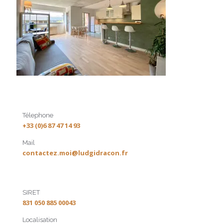
Télephone
+33 (0)6 87 47 14 93
Mail
contactez.moi@ludgidracon.fr
SIRET
831 050 885 00043
Localisation