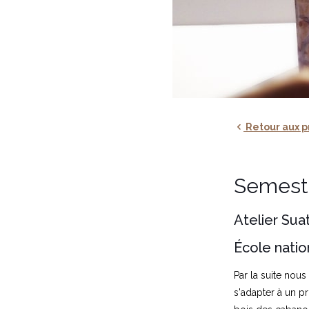
Retour aux p
Semestr
Atelier Sua
École natio
Par la suite nou
s'adapter à un p