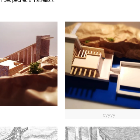
 des pécheurs marseillais.
eyyyy